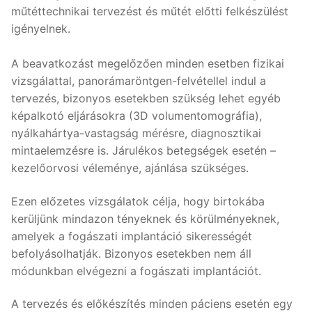
műtéttechnikai tervezést és műtét előtti felkészülést
igényelnek.
A beavatkozást megelőzően minden esetben fizikai
vizsgálattal, panorámaröntgen-felvétellel indul a
tervezés, bizonyos esetekben szükség lehet egyéb
képalkotó eljárásokra (3D volumentomográfia),
nyálkahártya-vastagság mérésre, diagnosztikai
mintaelemzésre is. Járulékos betegségek esetén –
kezelőorvosi véleménye, ajánlása szükséges.
Ezen előzetes vizsgálatok célja, hogy birtokába
kerüljünk mindazon tényeknek és körülményeknek,
amelyek a fogászati implantáció sikerességét
befolyásolhatják. Bizonyos esetekben nem áll
módunkban elvégezni a fogászati implantációt.
A tervezés és előkészítés minden páciens esetén egy