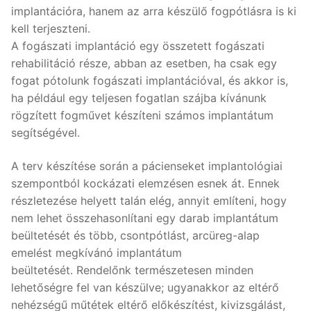
implantációra, hanem az arra készülő fogpótlásra is ki
kell terjeszteni.
A fogászati implantáció egy összetett fogászati
rehabilitáció része, abban az esetben, ha csak egy
fogat pótolunk fogászati implantációval, és akkor is,
ha például egy teljesen fogatlan szájba kívánunk
rögzített fogművet készíteni számos implantátum
segítségével.
A terv készítése során a pácienseket implantológiai
szempontból kockázati elemzésen esnek át. Ennek
részletezése helyett talán elég, annyit említeni, hogy
nem lehet összehasonlítani egy darab implantátum
beültetését és több, csontpótlást, arcüreg-alap
emelést megkívánó implantátum
beültetését. Rendelőnk természetesen minden
lehetőségre fel van készülve; ugyanakkor az eltérő
nehézségű műtétek eltérő előkészítést, kivizsgálást,