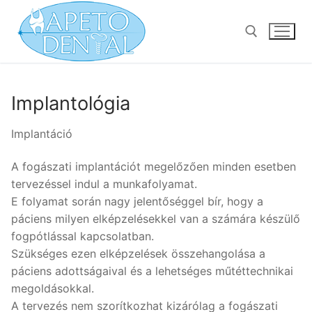
Ugrás
a
tartalomra
Keresése:
Implantológia
Implantáció
A fogászati implantációt megelőzően minden esetben
tervezéssel indul a munkafolyamat.
E folyamat során nagy jelentőséggel bír, hogy a
páciens milyen elképzelésekkel van a számára készülő
fogpótlással kapcsolatban.
Szükséges ezen elképzelések összehangolása a
páciens adottságaival és a lehetséges műtéttechnikai
megoldásokkal.
A tervezés nem szorítkozhat kizárólag a fogászati