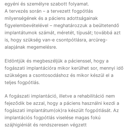
egyéni és személyre szabott folyamat.
A tervezés során – a tervezett fogpótlás
milyenségének és a páciens adottságainak
figyelembevételével – meghatározzuk a beültetendő
implantátumok számát, méretét, típusát; továbbá azt
is, hogy szükség van-e csontpótlásra, arcüreg-
alapjának megemelésre.
Eldöntjük és megbeszéljük a pácienssel, hogy a
fogászati implantációra mikor kerülhet sor, mennyi idő
szükséges a csontosodáshoz és mikor készül el a
teljes fogpótlás.
A fogászati implantáció, illetve a rehabilitáció nem
fejeződik be azzal, hogy a páciens használni kezdi a
fogászati implantátum(ok)ra készült fogpótlását. Az
implantációs fogpótlás viselése magas fokú
szájhigiéniát és rendszeresen végzett